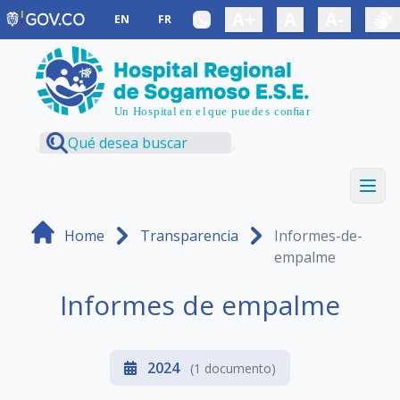
Saltar al contenido principal
A+
A
A-
EN
FR
Home
Transparencia
Informes-de-
empalme
Informes de empalme
2024
(1 documento)