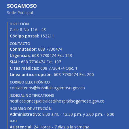
SOGAMOSO
Sede Principal
DIRECCIÓN
Calle 8 No 11A - 43
Código postal:
152211
CONTACTO
Conmutador:
608 7730474
Urgencias:
608 7730474 Ext. 153
SIAU:
608 7730474 Ext. 107
Citas médicas:
608 7730474 Opc. 1
Línea anticorrupción:
608 7730474 Ext. 200
CORREO ELECTRÓNICO
contactenos@hospitalsogamoso.gov.co
JUDICIAL NOTIFICATIONS
notificacionesjudiciales@hospitalsogamoso.gov.co
HORARIO DE ATENCIÓN
Administrativo:
8:00 a.m. - 12:30 p.m. y 2:00 p.m. - 6:00
p.m.
Asistencial:
24 Horas - 7 días a la semana