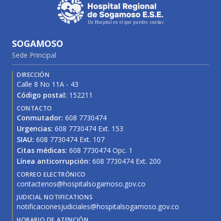
SOGAMOSO
Sede Principal
DIRECCIÓN
Calle 8 No 11A - 43
Código postal:
152211
CONTACTO
Conmutador:
608 7730474
Urgencias:
608 7730474 Ext. 153
SIAU:
608 7730474 Ext. 107
Citas médicas:
608 7730474 Opc. 1
Línea anticorrupción:
608 7730474 Ext. 200
CORREO ELECTRÓNICO
contactenos@hospitalsogamoso.gov.co
JUDICIAL NOTIFICATIONS
notificacionesjudiciales@hospitalsogamoso.gov.co
HORARIO DE ATENCIÓN