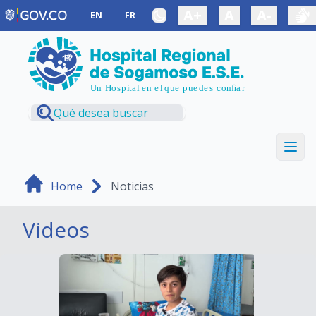
Saltar al contenido principal
A+
A
A-
EN
FR
Home
Noticias
Videos