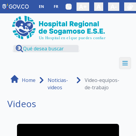
Saltar al contenido principal
A+
A
A-
EN
FR
Home
Noticias-
Video-equipos-
videos
de-trabajo
Videos