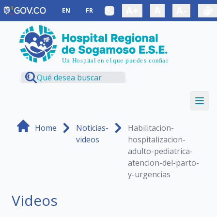
Saltar al contenido principal
A+
A
A-
EN
FR
Home
Noticias-
Habilitacion-
videos
hospitalizacion-
adulto-pediatrica-
atencion-del-parto-
y-urgencias
Videos