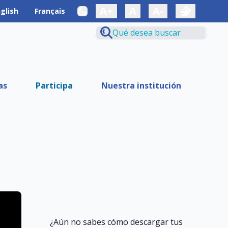
A+
A
A-
glish
Français
as
Participa
Nuestra institución
¿Aún no sabes cómo descargar tus