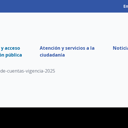
En
 y acceso
Atención y servicios a la
Notici
ón pública
ciudadanía
-de-cuentas-vigencia-2025