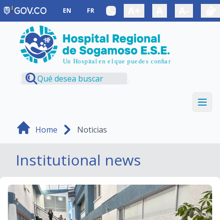
Saltar al contenido principal
A+
A
A-
EN
FR
Home
Noticias
Institutional news