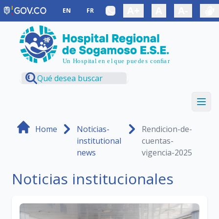
Saltar al contenido principal
A+
A
A-
EN
FR
Home
Noticias-
Rendicion-de-
institutional
cuentas-
news
vigencia-2025
Noticias institucionales